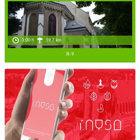
3:00 h
59.7 km
R-9