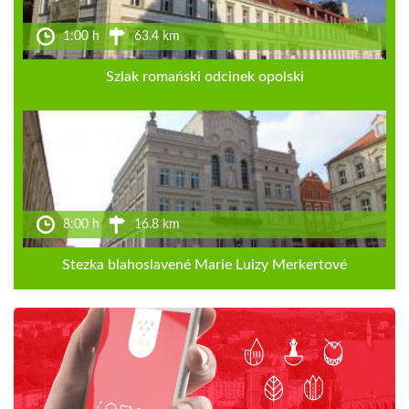
1:00 h
63.4 km
Szlak romański odcinek opolski
8:00 h
16.8 km
Stezka blahoslavené Marie Luizy Merkertové