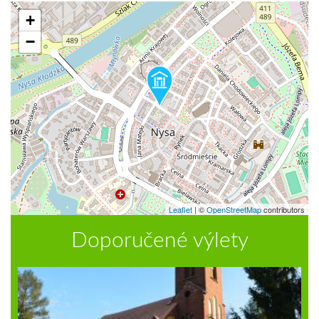
+
−
Leaflet
|
©
OpenStreetMap
contributors
Doporučené výlety