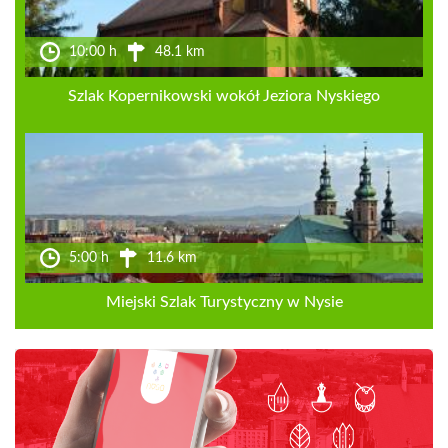
10:00 h
48.1 km
Szlak Kopernikowski wokół Jeziora Nyskiego
5:00 h
11.6 km
Miejski Szlak Turystyczny w Nysie