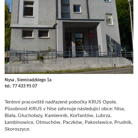
Nysa , Siemiradzkiego 1a
tel.: 77 433 95 07
Terénní pracoviště nadřazené pobočky KRUS Opole.
Působnost KRUS v Nise zahrnuje následující obce: Nisa,
Biała, Głuchołazy, Kamiennik, Korfantów, Lubrza,
Łambinowice, Otmuchów, Paczków, Pakosławice, Prudnik,
Skoroszyce.