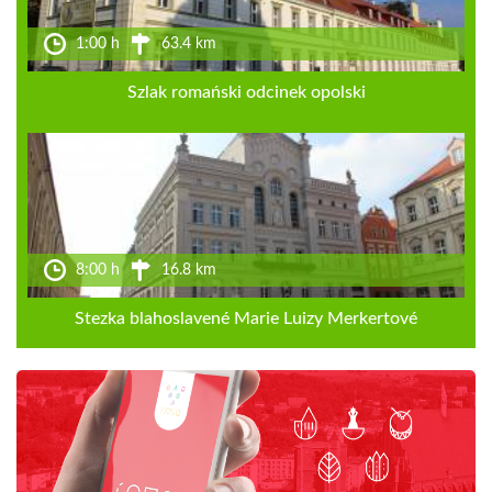
1:00 h
63.4 km
Szlak romański odcinek opolski
8:00 h
16.8 km
Stezka blahoslavené Marie Luizy Merkertové