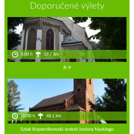
Doporučené výlety
3:00 h
59.7 km
R-9
10:00 h
48.1 km
Szlak Kopernikowski wokół Jeziora Nyskiego