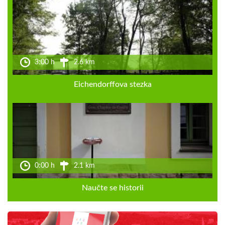
3:00 h
2.6 km
Eichendorffova stezka
0:00 h
2.1 km
Naučte se historii