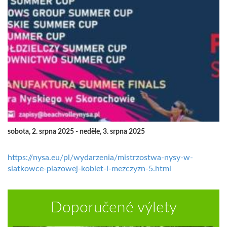
sobota, 2. srpna 2025 - neděle, 3. srpna 2025
https://nysa.eu/pl/wydarzenia/mistrzostwa-nysy-w-
siatkowce-plazowej-kobiet-i-mezczyzn-5.html
Doporučené výlety