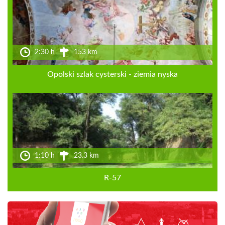
2:30 h
153 km
Opolski szlak cysterski - ziemia nyska
1:10 h
23.3 km
R-57