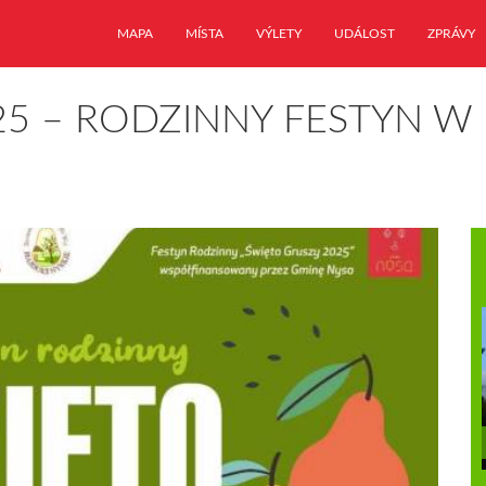
MAPA
MÍSTA
VÝLETY
UDÁLOST
ZPRÁVY
25 – RODZINNY FESTYN 