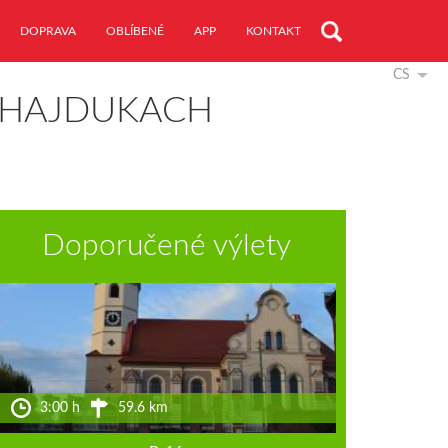
DOPRAVA
OBLÍBENÉ
APP
KONTAKT
CS
W HAJDUKACH
Doporučené výlety
3:00 h
59.6 km