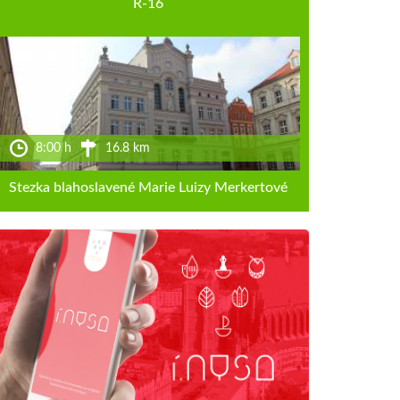
R-16
8:00 h
16.8 km
Stezka blahoslavené Marie Luizy Merkertové