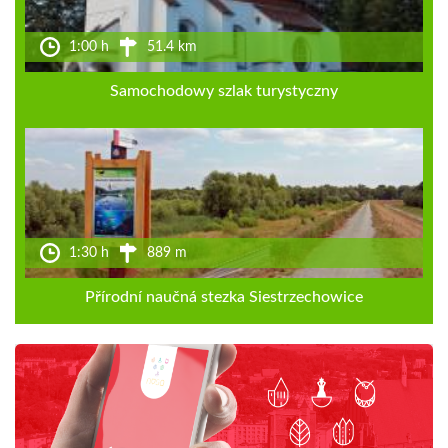
1:00 h
51.4 km
Samochodowy szlak turystyczny
1:30 h
889 m
Přírodní naučná stezka Siestrzechowice