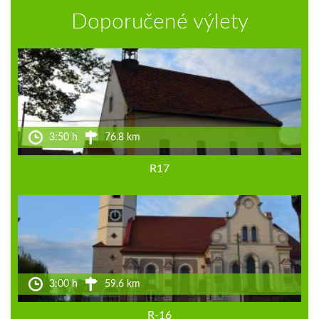
Doporučené výlety
3:50 h
76.8 km
R17
3:00 h
59.6 km
R-16