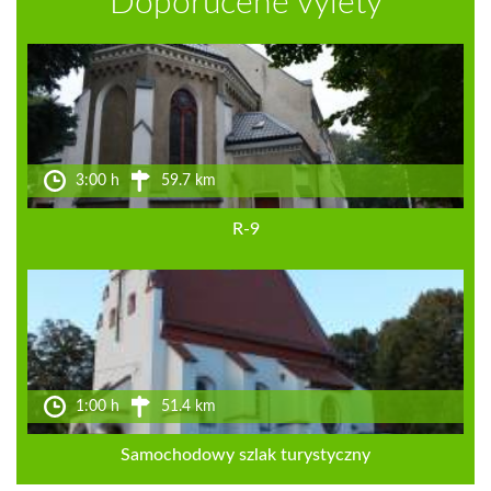
Doporučené výlety
3:00 h
59.7 km
R-9
1:00 h
51.4 km
Samochodowy szlak turystyczny