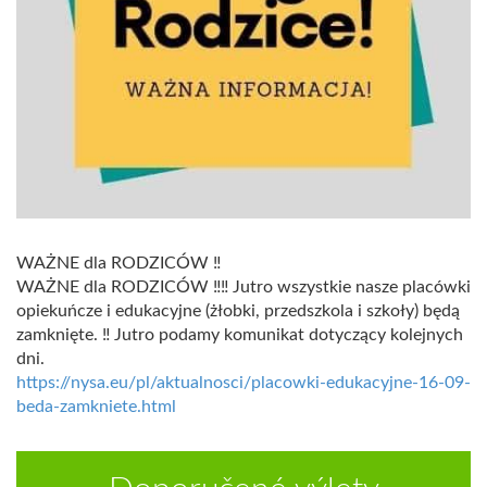
WAŻNE dla RODZICÓW ‼️
WAŻNE dla RODZICÓW ‼️
‼️ Jutro wszystkie nasze placówki
opiekuńcze i edukacyjne (żłobki, przedszkola i szkoły) będą
zamknięte. ‼️ Jutro podamy komunikat dotyczący kolejnych
dni.
https://nysa.eu/pl/aktualnosci/placowki-edukacyjne-16-09-
beda-zamkniete.html