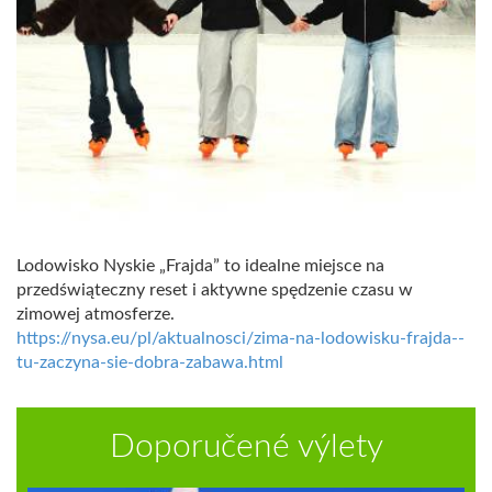
Lodowisko Nyskie „Frajda” to idealne miejsce na
przedświąteczny reset i aktywne spędzenie czasu w
zimowej atmosferze.
https://nysa.eu/pl/aktualnosci/zima-na-lodowisku-frajda--
tu-zaczyna-sie-dobra-zabawa.html
Doporučené výlety