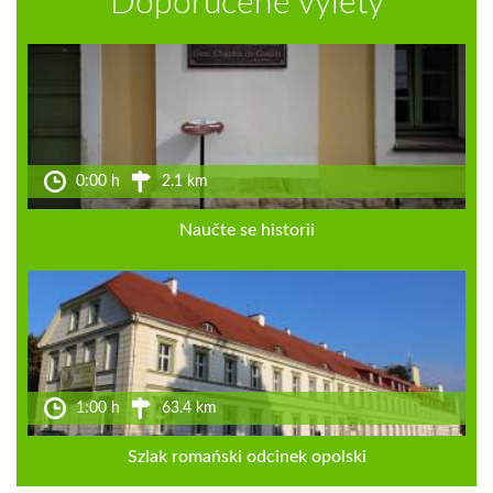
Doporučené výlety
0:00 h
2.1 km
Naučte se historii
1:00 h
63.4 km
Szlak romański odcinek opolski