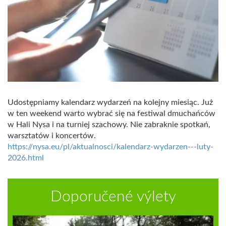
Udostępniamy kalendarz wydarzeń na kolejny miesiąc. Już
w ten weekend warto wybrać się na festiwal dmuchańców
w Hali Nysa i na turniej szachowy. Nie zabraknie spotkań,
warsztatów i koncertów.
https://nysa.eu/pl/aktualnosci/kalendarz-wydarzen---luty-
2026.html
Doporučené výlety