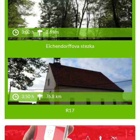
3:00 h
2.6 km
Eichendorffova stezka
3:50 h
76.8 km
R17