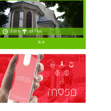
3:00 h
59.7 km
R-9