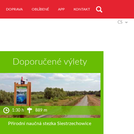
DOPRAVA
OBLÍBENÉ
APP
KONTAKT
CS
Doporučené výlety
1:30 h
889 m
Přírodní naučná stezka Siestrzechowice