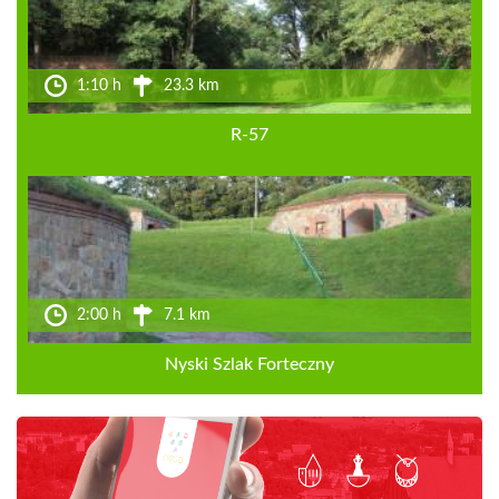
1:10 h
23.3 km
R-57
2:00 h
7.1 km
Nyski Szlak Forteczny