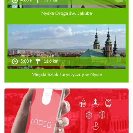
4:00 h
91.9 km
Nyska Droga św. Jakuba
5:00 h
11.6 km
Miejski Szlak Turystyczny w Nysie