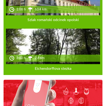
1:00 h
63.4 km
Szlak romański odcinek opolski
3:00 h
2.6 km
Eichendorffova stezka