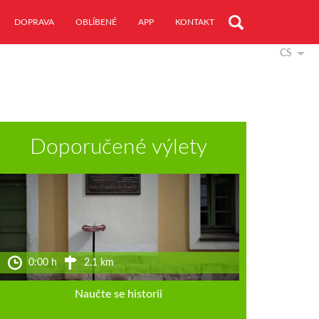
DOPRAVA
OBLÍBENÉ
APP
KONTAKT
CS
Doporučené výlety
0:00 h
2.1 km
Naučte se historii