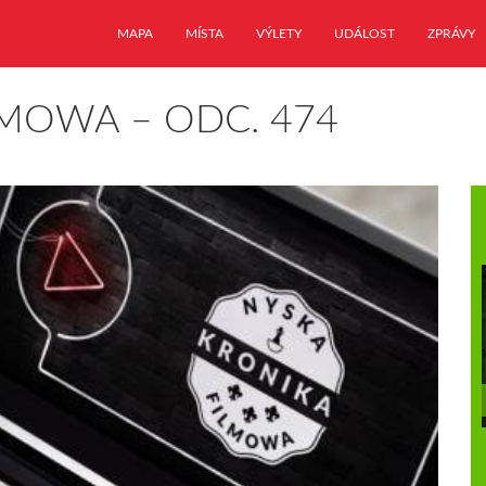
MAPA
MÍSTA
VÝLETY
UDÁLOST
ZPRÁVY
LMOWA – ODC. 474