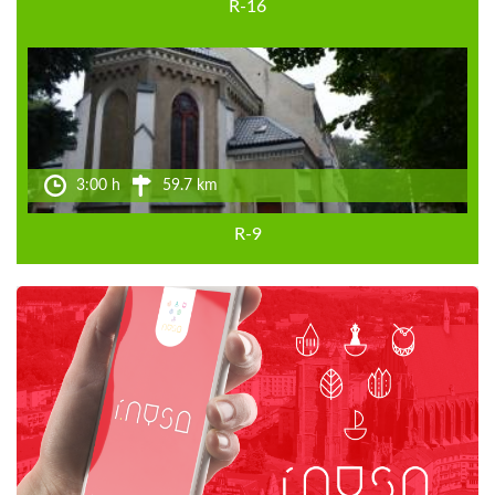
R-16
3:00 h
59.7 km
R-9