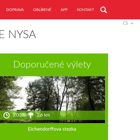
DOPRAVA
OBLÍBENÉ
APP
KONTAKT
CS
E NYSA
Doporučené výlety
3:00 h
2.6 km
Eichendorffova stezka