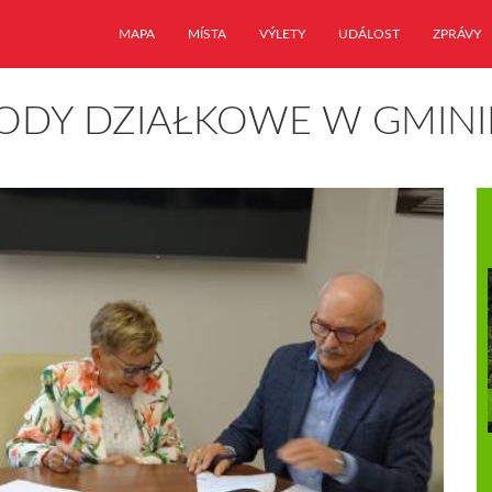
MAPA
MÍSTA
VÝLETY
UDÁLOST
ZPRÁVY
RODY DZIAŁKOWE W GMINI