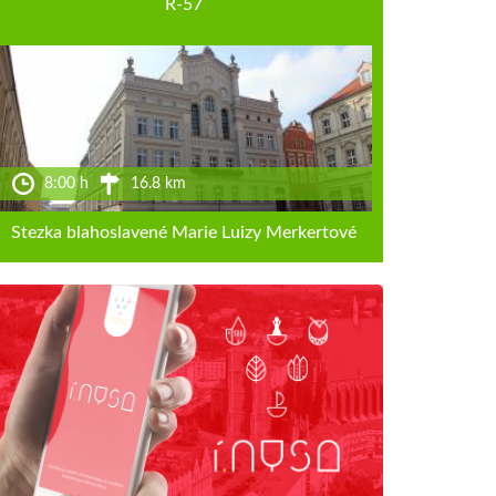
R-57
8:00 h
16.8 km
Stezka blahoslavené Marie Luizy Merkertové