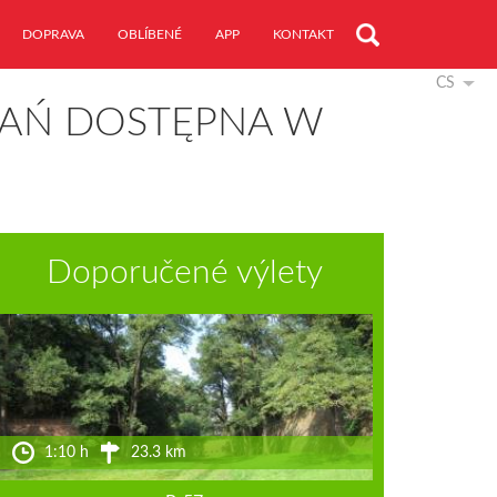
DOPRAVA
OBLÍBENÉ
APP
KONTAKT
CS
WAŃ DOSTĘPNA W
Doporučené výlety
1:10 h
23.3 km