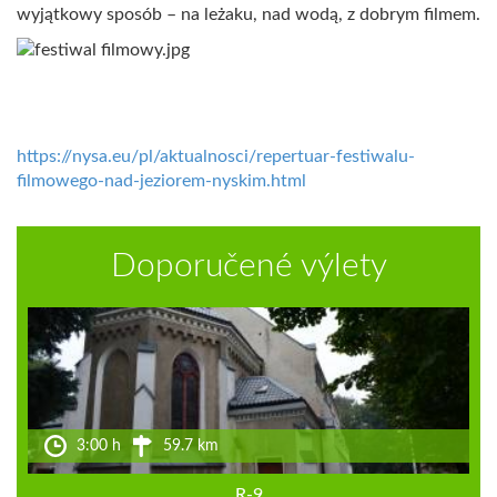
wyjątkowy sposób – na leżaku, nad wodą, z dobrym filmem.
https://nysa.eu/pl/aktualnosci/repertuar-festiwalu-
filmowego-nad-jeziorem-nyskim.html
Doporučené výlety
3:00 h
59.7 km
R-9