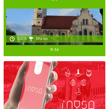
3:00 h
59.6 km
R-16