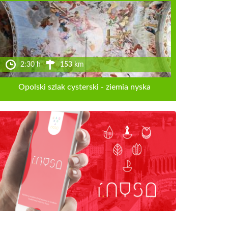
2:30 h
153 km
Opolski szlak cysterski - ziemia nyska