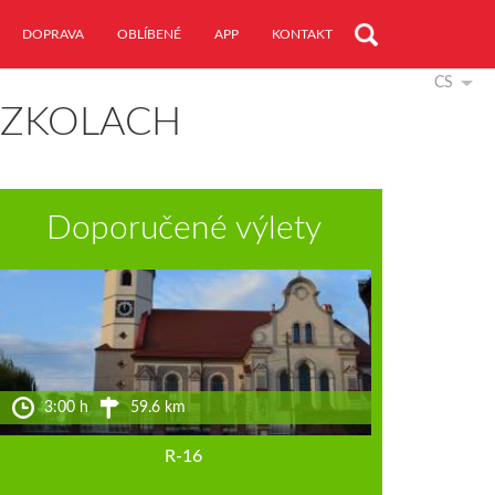
DOPRAVA
OBLÍBENÉ
APP
KONTAKT
CS
SZKOLACH
Doporučené výlety
3:00 h
59.6 km
R-16