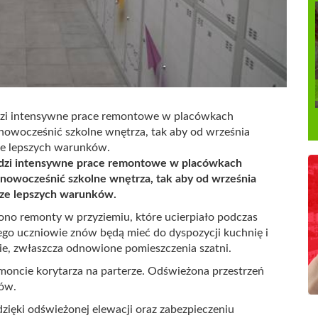
dzi intensywne prace remontowe w placówkach
unowocześnić szkolne wnętrza, tak aby od września
cze lepszych warunków.
adzi intensywne prace remontowe w placówkach
 unowocześnić szkolne wnętrza, tak aby od września
zcze lepszych warunków.
no remonty w przyziemiu, które ucierpiało podczas
go uczniowie znów będą mieć do dyspozycji kuchnię i
ie, zwłaszcza odnowione pomieszczenia szatni.
moncie korytarza na parterze. Odświeżona przestrzeń
iów.
zięki odświeżonej elewacji oraz zabezpieczeniu