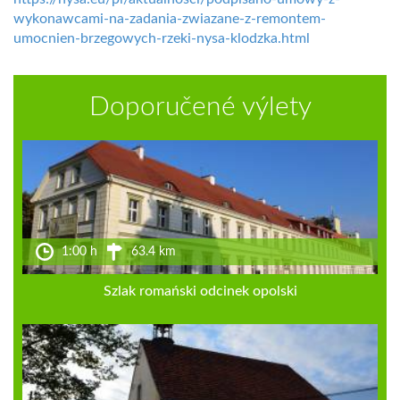
wykonawcami-na-zadania-zwiazane-z-remontem-
umocnien-brzegowych-rzeki-nysa-klodzka.html
Doporučené výlety
1:00 h
63.4 km
Szlak romański odcinek opolski