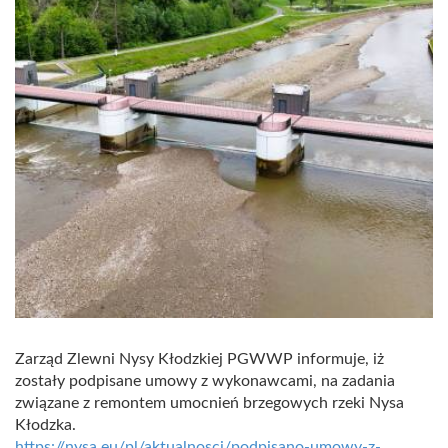
Zarząd Zlewni Nysy Kłodzkiej PGWWP informuje, iż
zostały podpisane umowy z wykonawcami, na zadania
związane z remontem umocnień brzegowych rzeki Nysa
Kłodzka.
https://nysa.eu/pl/aktualnosci/podpisano-umowy-z-