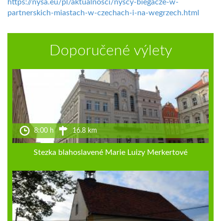
https://nysa.eu/pl/aktualnosci/nyscy-biegacze-w-
partnerskich-miastach-w-czechach-i-na-wegrzech.html
Doporučené výlety
8:00 h
16.8 km
Stezka blahoslavené Marie Luizy Merkertové