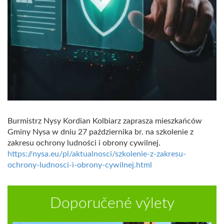
Burmistrz Nysy Kordian Kolbiarz zaprasza mieszkańców
Gminy Nysa w dniu 27 października br. na szkolenie z
zakresu ochrony ludności i obrony cywilnej.
https://nysa.eu/pl/aktualnosci/szkolenie-z-zakresu-
ochrony-ludnosci-i-obrony-cywilnej.html
Doporučené výlety