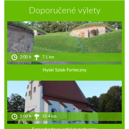
Doporučené výlety
2:00 h
7.1 km
Nyski Szlak Forteczny
1:00 h
51.4 km