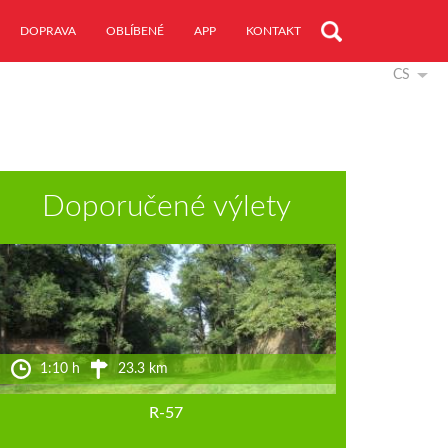
DOPRAVA
OBLÍBENÉ
APP
KONTAKT
CS
Doporučené výlety
1:10 h
23.3 km
R-57