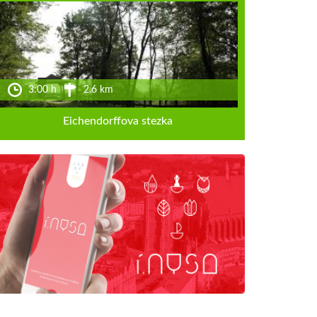
3:00 h
2.6 km
Eichendorffova stezka