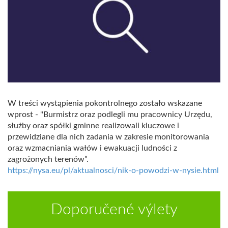
W treści wystąpienia pokontrolnego zostało wskazane
wprost - "Burmistrz oraz podlegli mu pracownicy Urzędu,
służby oraz spółki gminne realizowali kluczowe i
przewidziane dla nich zadania w zakresie monitorowania
oraz wzmacniania wałów i ewakuacji ludności z
zagrożonych terenów”.
https://nysa.eu/pl/aktualnosci/nik-o-powodzi-w-nysie.html
Doporučené výlety