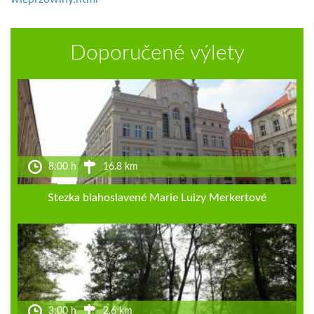
Doporučené výlety
8:00 h
16.8 km
Stezka blahoslavené Marie Luizy Merkertové
3:00 h
2.6 km