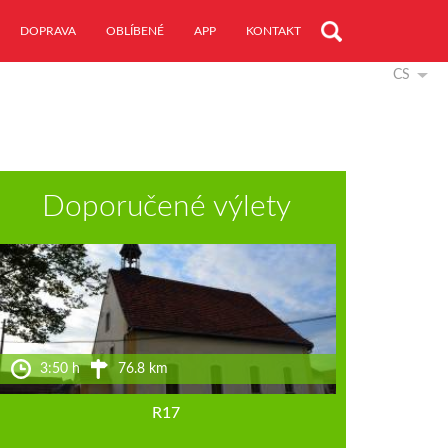
DOPRAVA
OBLÍBENÉ
APP
KONTAKT
CS
Doporučené výlety
3:50 h
76.8 km
R17