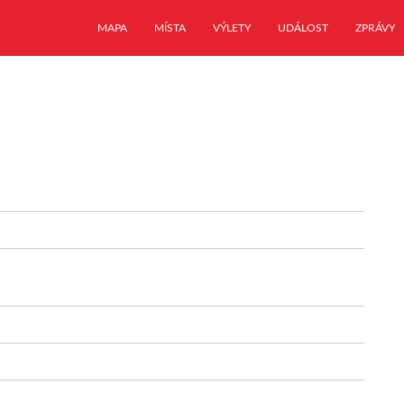
MAPA
MÍSTA
VÝLETY
UDÁLOST
ZPRÁVY