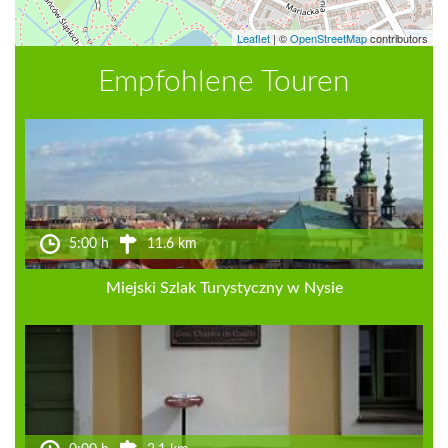
Leaflet
|
©
OpenStreetMap
contributors
Empfohlene Touren
5:00 h
11.6 km
Miejski Szlak Turystyczny w Nysie