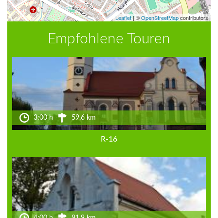
Leaflet
|
©
OpenStreetMap
contributors
Empfohlene Touren
3:00 h
59.6 km
R-16