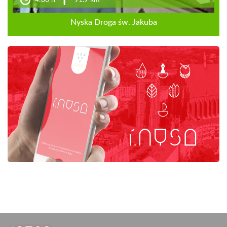
4:00 h
91.9 km
Nyska Droga św. Jakuba