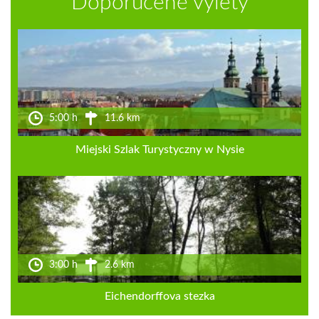
Doporučené výlety
5:00 h
11.6 km
Miejski Szlak Turystyczny w Nysie
3:00 h
2.6 km
Eichendorffova stezka