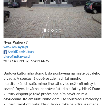
Nysa , Wałowa 7
www.ndk.nysa.pl
NyskiDomKultury
biuro@ndk.nysa.pl
tel.: 77 433 33 37; 77 433 44 75
Budova kulturního domu byla postavena na místě bývalého
divadla. V současné době se zde nachází mnoho
multifunkčních sálů, mimo jiné sál s více než 465 místy k
sezení, foyer, kavárna, nahrávací studio a šatny. Niský Dům
kultury disponuje také profesionálním osvětlením a
ozvučením. Kolem kulturního domu se soustředí umělecký a
kulturní život obyvatel Nisy. Jeho široká nabídka je určena