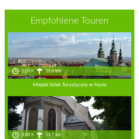
Empfohlene Touren
5:00 h
11.6 km
Miejski Szlak Turystyczny w Nysie
3:00 h
59.7 km