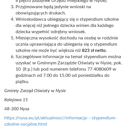
II piętro (budynek Urzędu Miejskiego w Nysie).
Przyjmowane będą jedynie wnioski na
obowiązujących drukach.
Wnioskodawca ubiegający się o stypendium szkolne
dla więcej niż jednego dziecka winien dla każdego
dziecka wypełnić odrębny wniosek.
Miesięczna wysokość dochodu na osobę w rodzinie
ucznia uprawniająca do ubiegania się o stypendium
szkolne nie może być większa niż
823 zł netto
.
Szczegółowe informacje na temat stypendium można
uzyskać w Gminnym Zarządzie Oświaty w Nysie, pok.
10 (II p.) lub pod numerem telefonu 77 4080609 w
godzinach od 7.00 do 15.00 od poniedziałku do
piątku.
Gminny Zarząd Oświaty w Nysie
Kolejowa 15
48-300 Nysa
https://nysa.eu/pl/aktualnosci/informacja---stypendium-
szkolne-socjalne.html