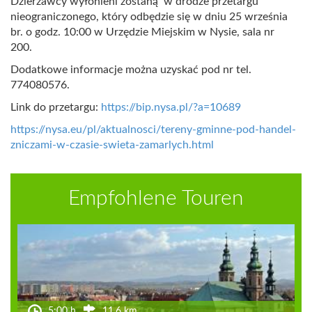
Dzierżawcy wyłonieni zostaną w drodze przetargu
nieograniczonego, który odbędzie się w dniu 25 września
br. o godz. 10:00 w Urzędzie Miejskim w Nysie, sala nr
200.
Dodatkowe informacje można uzyskać pod nr tel.
774080576.
Link do przetargu:
https://bip.nysa.pl/?a=10689
https://nysa.eu/pl/aktualnosci/tereny-gminne-pod-handel-
zniczami-w-czasie-swieta-zamarlych.html
Empfohlene Touren
5:00 h
11.6 km