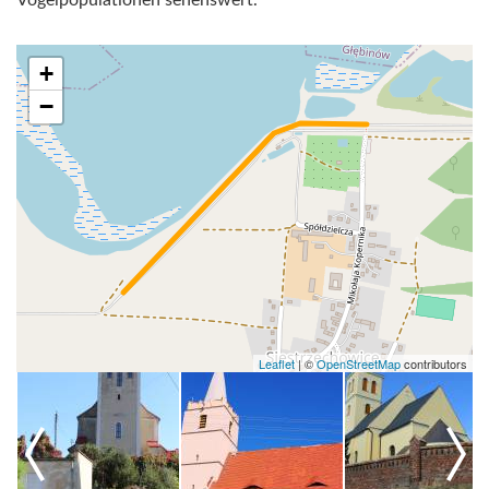
Vogelpopulationen sehenswert.
+
−
Leaflet
|
©
OpenStreetMap
contributors