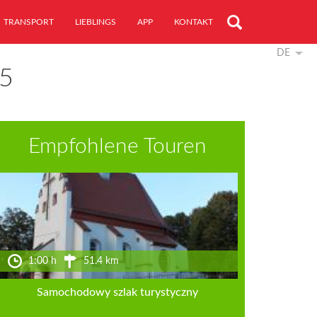
TRANSPORT
LIEBLINGS
APP
KONTAKT
DE
5
Empfohlene Touren
1:00 h
51.4 km
Samochodowy szlak turystyczny