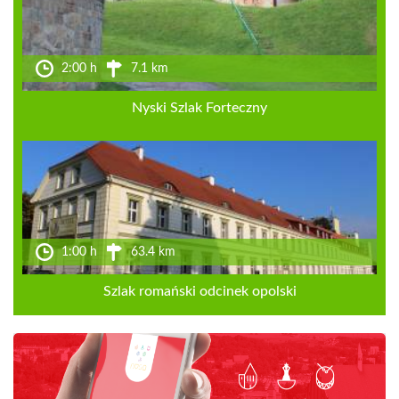
2:00 h
7.1 km
Nyski Szlak Forteczny
1:00 h
63.4 km
Szlak romański odcinek opolski