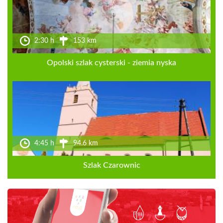
2:30 h
153 km
Opolski szlak cysterski - ziemia nyska
4:45 h
94.6 km
Szlak Czarownic