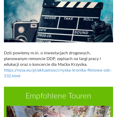
Dziś powiemy m.in. o inwestycjach drogowych,
planowanym remoncie DDP, zapisach na targi pracy i
edukacji oraz o koncercie dla Maćka Krzysika.
https://nysa.eu/pl/aktualnosci/nyska-kronika-filmowa-odc-
532.html
Empfohlene Touren