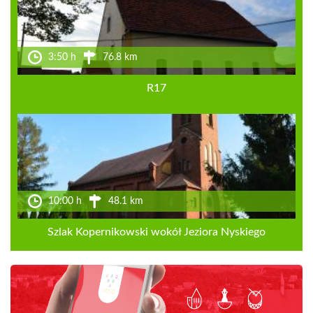
3:50 h
76.8 km
R17
10:00 h
48.1 km
Szlak Kopernikowski wokół Jeziora Nyskiego