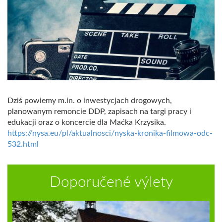
Dziś powiemy m.in. o inwestycjach drogowych,
planowanym remoncie DDP, zapisach na targi pracy i
edukacji oraz o koncercie dla Maćka Krzysika.
https://nysa.eu/pl/aktualnosci/nyska-kronika-filmowa-odc-
532.html
Doporučené výlety