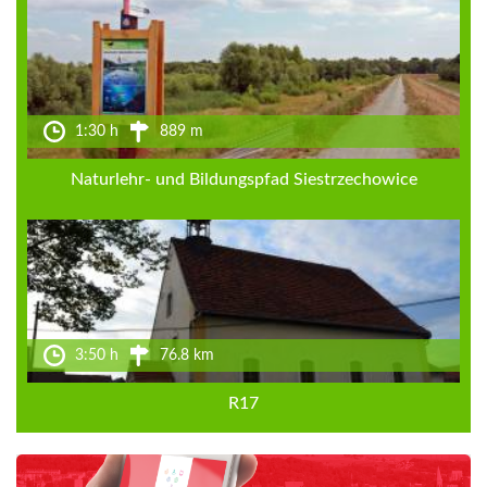
1:30 h
889 m
Naturlehr- und Bildungspfad Siestrzechowice
3:50 h
76.8 km
R17