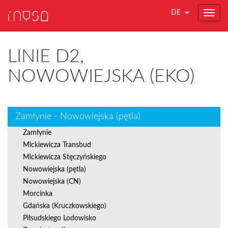
DE
LINIE D2,
NOWOWIEJSKA (EKO)
Zamłynie - Nowowiejska (pętla)
Zamłynie
Mickiewicza Transbud
Mickiewicza Stęczyńskiego
Nowowiejska (pętla)
Nowowiejska (CN)
Morcinka
Gdańska (Kruczkowskiego)
Piłsudskiego Lodowisko