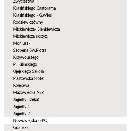
Zwycięstwa II
Krasińskiego Castorama
Krasińskiego - G.Wieś
Rodziewiczówny
Mickiewicza- Sienkiewicza
Mickiewicza skrzyż.
Moniuszki
Szopena Św.Piotra
Krzywoustego
Pl. Kilińskiego
Ujejskiego Szkoła
Piastowska Hotel
Kolejowa
Mazowiecka N/Ż
Jagiełły (rzeka)
Jagiełły 1
Jagiełły 2
Nowowiejska (EKO)
Gdańska