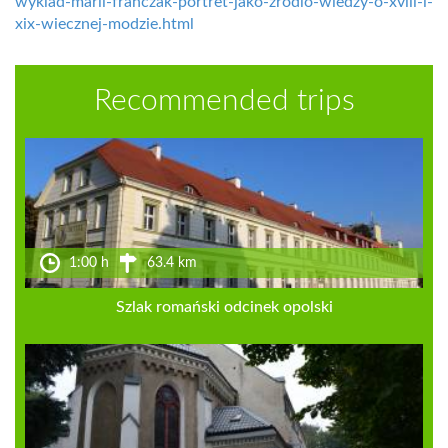
wyklad-marii-franczak-portret-jako-zrodlo-wiedzy-o-xviii-i-
xix-wiecznej-modzie.html
Recommended trips
1:00 h
63.4 km
Szlak romański odcinek opolski