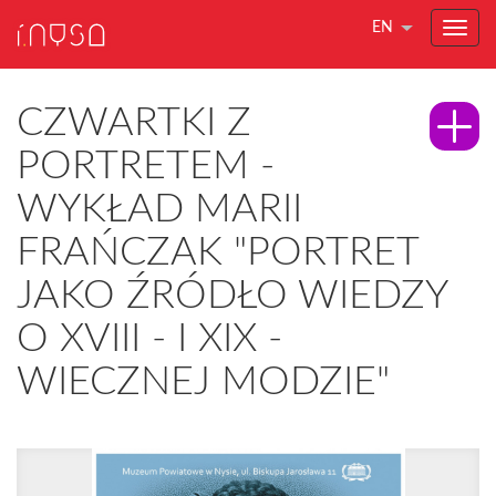
EN
CZWARTKI Z
PORTRETEM -
WYKŁAD MARII
FRAŃCZAK "PORTRET
JAKO ŹRÓDŁO WIEDZY
O XVIII - I XIX -
WIECZNEJ MODZIE"