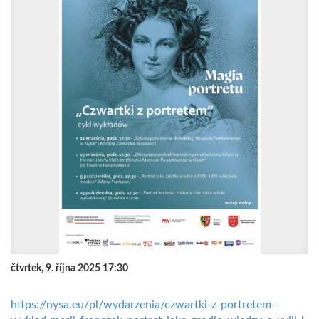
čtvrtek, 9. října 2025 17:30
https://nysa.eu/pl/wydarzenia/czwartki-z-portretem-