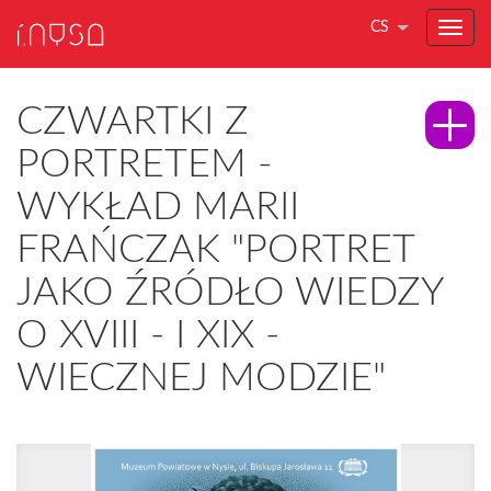
CS
CZWARTKI Z
PORTRETEM -
WYKŁAD MARII
FRAŃCZAK "PORTRET
JAKO ŹRÓDŁO WIEDZY
O XVIII - I XIX -
WIECZNEJ MODZIE"