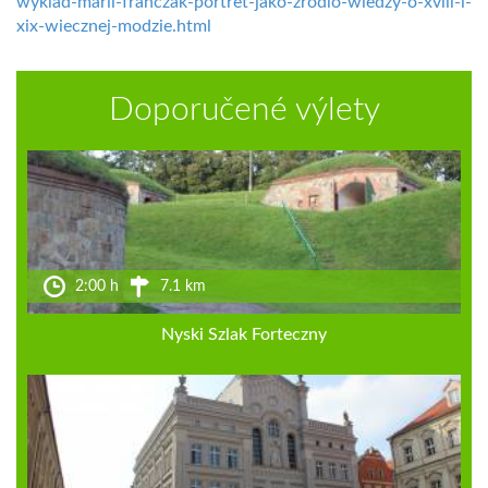
wyklad-marii-franczak-portret-jako-zrodlo-wiedzy-o-xviii-i-
xix-wiecznej-modzie.html
Doporučené výlety
2:00 h
7.1 km
Nyski Szlak Forteczny