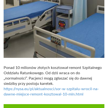
Ponad 10 milionów złotych kosztował remont Szpitalnego
Oddziału Ratunkowego. Od dziś wraca on do
„normalności”. Pacjenci mogą zgłaszać się do dawnej
siedziby przy postoju karetek.
https://nysa.eu/pl/aktualnosci/sor-w-szpitalu-wrocil-na-
dawne-miejsce-remont-kosztowal-10-mln.html