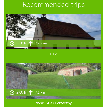
Recommended trips
3:50 h
76.8 km
R17
2:00 h
7.1 km
Nyski Szlak Forteczny