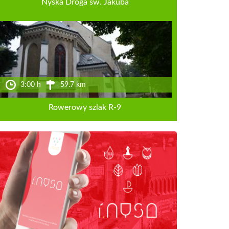
Nyska Droga św. Jakuba
3:00 h
59.7 km
Rowerowy szlak R-9