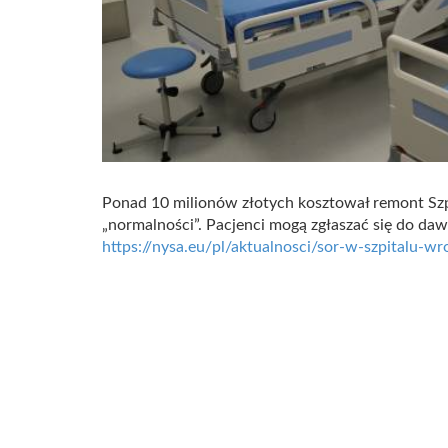
Ponad 10 milionów złotych kosztował remont Sz
„normalności”. Pacjenci mogą zgłaszać się do dawn
https://nysa.eu/pl/aktualnosci/sor-w-szpitalu-