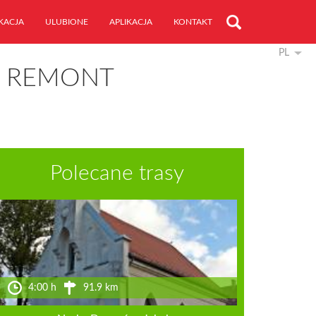
KACJA
ULUBIONE
APLIKACJA
KONTAKT
PL
. REMONT
Polecane trasy
4:00 h
91.9 km