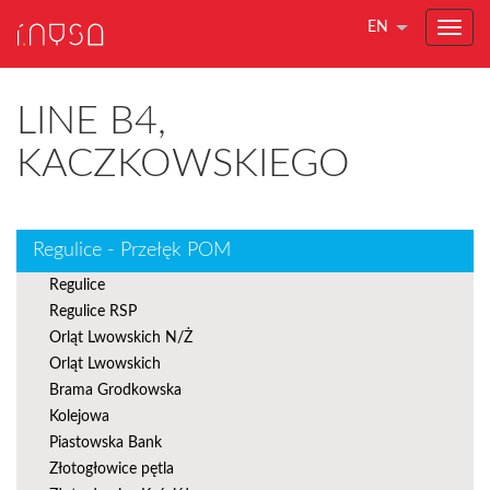
EN
LINE B4,
KACZKOWSKIEGO
Regulice - Przełęk POM
Regulice
Regulice RSP
Orląt Lwowskich N/Ż
Orląt Lwowskich
Brama Grodkowska
Kolejowa
Piastowska Bank
Złotogłowice pętla